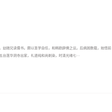
。幼随兄读儒书。颇以圣学自任，和韩欧辟佛之议。后病困数载，始悟前
台莲华洞寺出家，礼道纯和尚剃染，时清光绪七···