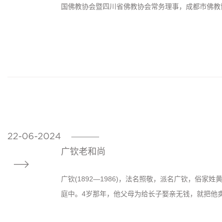
国佛教协会暨四川省佛教协会常务理事，成都市佛教协
22-06-2024
————
广钦老和尚

广钦(1892—1986)，法名照敬，派名广钦，俗家姓
庭中。4岁那年，他父母为给长子娶亲无钱，就把他卖