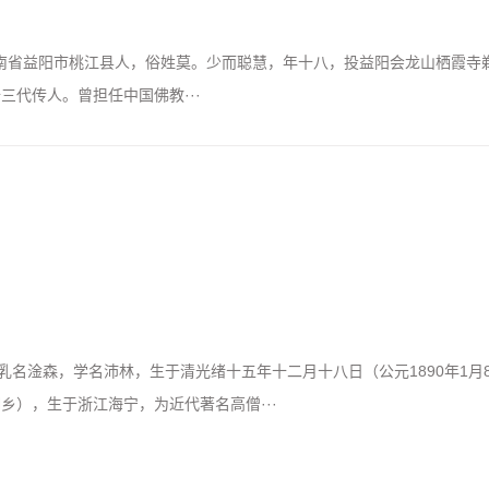
日）：湖南省益阳市桃江县人，俗姓莫。少而聪慧，年十八，投益阳会龙山栖霞寺
三代传人。曾担任中国佛教···
名淦森，学名沛林，生于清光绪十五年十二月十八日（公元1890年1月
乡），生于浙江海宁，为近代著名高僧···