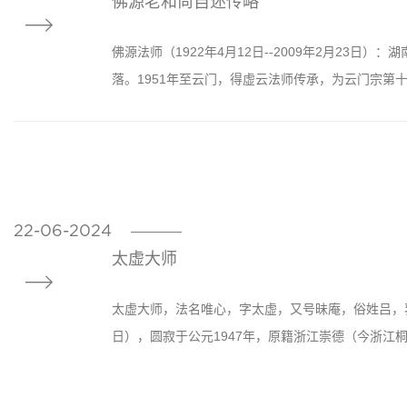
佛源老和尚自述传略

佛源法师（1922年4月12日--2009年2月23
落。1951年至云门，得虚云法师传承，为云门宗第十
22-06-2024
————
太虚大师

太虚大师，法名唯心，字太虚，又号昧庵，俗姓吕，乳
日），圆寂于公元1947年，原籍浙江崇德（今浙江桐