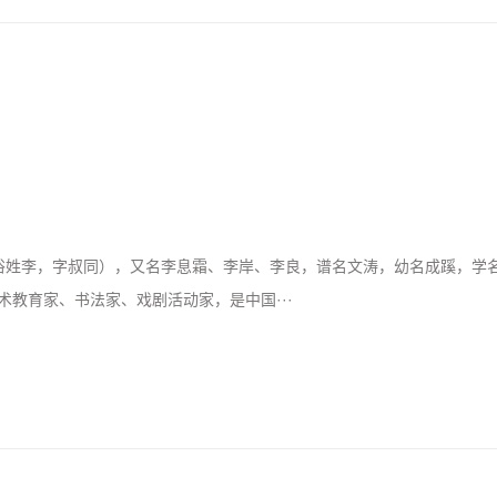
湖。俗姓李，字叔同），又名李息霜、李岸、李良，谱名文涛，幼名成蹊，学
教育家、书法家、戏剧活动家，是中国···