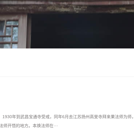
寺出家，1930年到武昌宝通寺受戒，同年6月去江苏扬州高旻寺拜来果法师为师
师开悟的地方。本焕法师在···