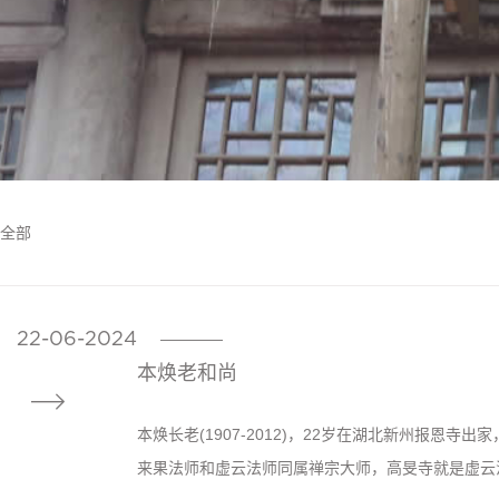
全部
22-06-2024
————
本焕老和尚

本焕长老(1907-2012)，22岁在湖北新州报恩
来果法师和虚云法师同属禅宗大师，高旻寺就是虚云法