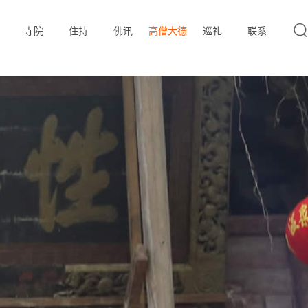



寺院
住持
佛讯
高僧大德
高僧
巡礼
联系