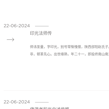
22-06-2024
————
印光法师传

师讳圣量，字印光，别号常惭愧僧，陕西郃阳赵氏子
非，顿革先心。出世缘熟，年二十一，即投终南山南五
22-06-2024
————