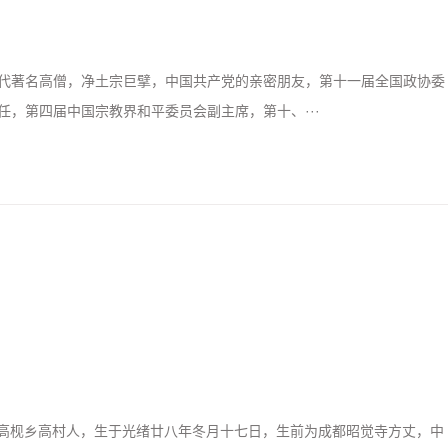
代著名高僧，净土宗巨擘，中国共产党的亲密朋友，第十一届全国政协委
，第四届中国宗教界和平委员会副主席，第十、···
省三门县高枧乡高村人，生于光绪廿八年冬月十七日，生前为成都昭觉寺方丈，中