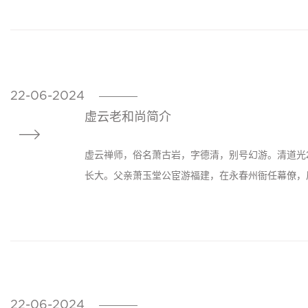
22-06-2024
————
虚云老和尚简介

虚云禅师，俗名萧古岩，字德清，别号幻游。清道光2
长大。父亲萧玉堂公宦游福建，在永春州衙任幕僚，后
22-06-2024
————