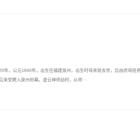
0年，公元1840年，出生在福建泉州，出生时母亲就去世，后由庶母抚
来受聘入泉州府幕。虚云禅师幼时，从师···