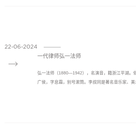
22-06-2024
————
一代律师弘一法师

弘一法师（1880—1942），名演音，籍浙江平
广侯，字息霜，别号漱筒。李叔同是著名音乐家、美术